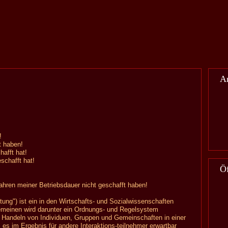
A
!
t haben!
afft hat!
schafft hat!
Öf
 Jahren meiner Betriebsdauer nicht geschafft haben!
ichtung") ist ein in den Wirtschafts- und Sozialwissenschaften
llgemeinen wird darunter ein Ordnungs- und Regelsystem
d Handeln von Individuen, Gruppen und Gemeinschaften in einer
s es im Ergebnis für andere Interaktions-teilnehmer erwartbar