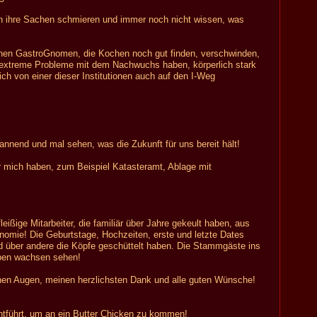
in ihre Sachen schmieren und immer noch nicht wissen, was
inen GastroGnomen, die Kochen noch gut finden, verschwinden,
 extreme Probleme mit dem Nachwuchs haben, körperlich stark
h von einer dieser Institutionen auch auf den I-Weg
annend und mal sehen, was die Zukunft für uns bereit hält!
r mich haben, zum Beispiel Katasteramt, Ablage mit
leißige Mitarbeiter, die familiär über Jahre gekeult haben, aus
omie! Die Geburtstage, Hochzeiten, erste und letzte Dates
nd über andere die Köpfe geschüttelt haben. Die Stammgäste ins
ben wachsen sehen!
nen Augen, meinen herzlichsten Dank und alle guten Wünsche!
ntführt, um an ein Butter Chicken zu kommen!