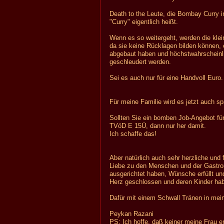
Death to the Leute, die Bombay Curry 
"Curry" eigentlich heißt.
Wenn es so weitergeht, werden die kle
da sie keine Rücklagen bilden können,
abgebaut haben und höchstwahrscheinlic
geschleudert werden.
Sei es auch nur für eine Handvoll Euro.
Für meine Familie wird es jetzt auch sp
Sollten Sie ein bomben Job-Angebot fü
TVöD E 15Ü, dann nur her damit.
Ich schaffe das!
Aber natürlich auch sehr herzliche und f
Liebe zu den Menschen und der Gastron
ausgerichtet haben, Wünsche erfüllt u
Herz geschlossen und deren Kinder ha
Dafür mit einem Schwall Tränen in mei
Peykan Razani
PS: Ich hoffe, daß keiner meine Frau e