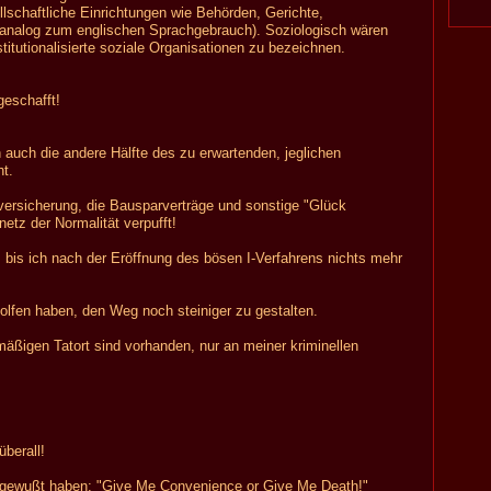
llschaftliche Einrichtungen wie Behörden, Gerichte,
(analog zum englischen Sprachgebrauch). Soziologisch wären
stitutionalisierte soziale Organisationen zu bezeichnen.
geschafft!
 auch die andere Hälfte des zu erwartenden, jeglichen
t.
versicherung, die Bausparverträge und sonstige "Glück
tz der Normalität verpufft!
, bis ich nach der Eröffnung des bösen I-Verfahrens nichts mehr
holfen haben, den Weg noch steiniger zu gestalten.
lmäßigen Tatort sind vorhanden, nur an meiner kriminellen
berall!
gewußt haben: "Give Me Convenience or Give Me Death!"